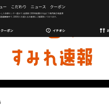
ュー
こだわり
ニュース
クーポン
ンした多摩センター店はで、総席数！2009年創業の大山どり専門焼き鳥居酒
6店舗展開中で、1000万人を超えるお客様にご愛顧頂いております。
クーポン
イチオシ
5