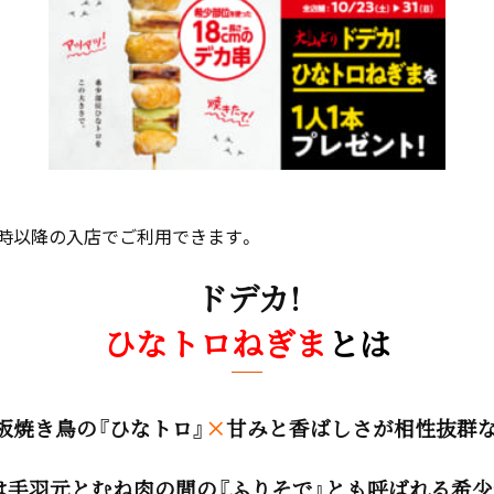
5時以降の入店でご利用できます。
ドデカ!
ひなトロねぎま
とは
板焼き鳥の『ひなトロ』
×
甘みと香ばしさが相性抜群な
は手羽元とむね肉の間の『ふりそで』とも呼ばれる希少