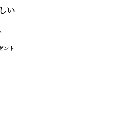
しい
い
ゼント