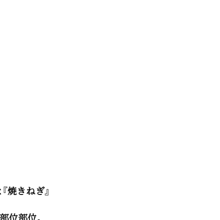
『焼きねぎ』
部位部位。