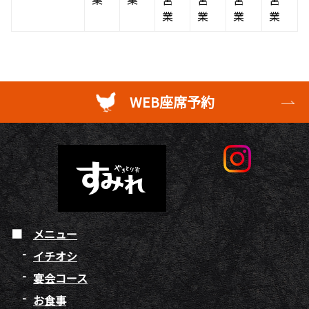
業
業
業
業
WEB座席予約
メニュー
イチオシ
宴会コース
お食事