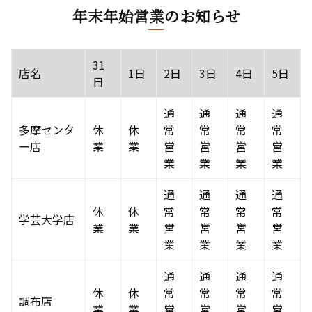
年末年始営業のお知らせ
31
店名
1日
2日
3日
4日
5日
日
通
通
通
通
多摩センタ
休
休
常
常
常
常
ー店
業
業
営
営
営
営
業
業
業
業
通
通
通
通
休
休
常
常
常
常
学芸大学店
業
業
営
営
営
営
業
業
業
業
通
通
通
通
休
休
常
常
常
常
調布店
業
業
営
営
営
営