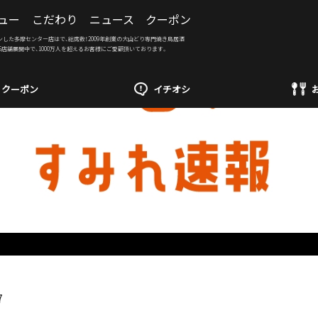
ュー
こだわり
ニュース
クーポン
ンした多摩センター店はで、総席数！2009年創業の大山どり専門焼き鳥居酒
6店舗展開中で、1000万人を超えるお客様にご愛顧頂いております。
クーポン
イチオシ
7