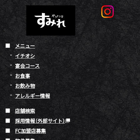
メニュー
イチオシ
宴会コース
お食事
お飲み物
アレルギー情報
店舗検索
採用情報（外部サイト）
FC加盟店募集