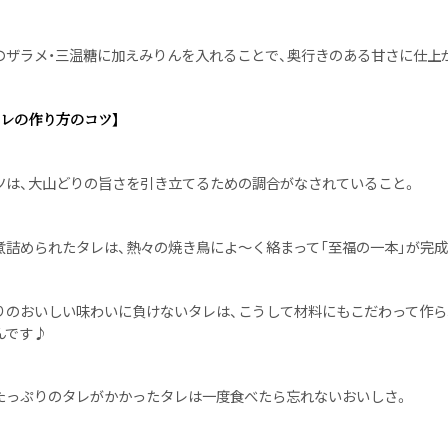
のザラメ・三温糖に加えみりんを入れることで、奥行きのある甘さに仕上
タレの作り方のコツ】
ツは、大山どりの旨さを引き立てるための調合がなされていること。
煮詰められたタレは、熱々の焼き鳥によ〜く絡まって「至福の一本」が完成
りのおいしい味わいに負けないタレは、こうして材料にもこだわって作ら
んです♪
たっぷりのタレがかかったタレは一度食べたら忘れないおいしさ。