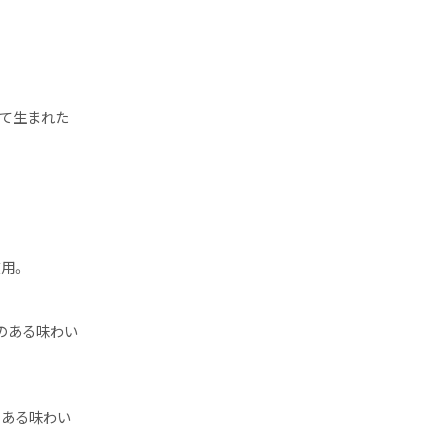
て生まれた
用。
のある味わい
のある味わい