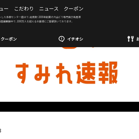
ュー
こだわり
ニュース
クーポン
ンした多摩センター店はで、総席数！2009年創業の大山どり専門焼き鳥居酒
6店舗展開中で、1000万人を超えるお客様にご愛顧頂いております。
クーポン
イチオシ
8