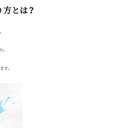
り方とは？
。
か。
ます。