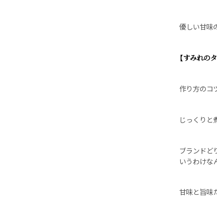
優しい甘味
【すみれの
作り方のコ
じっくりと
ブランドど
いうわけな
甘味と旨味