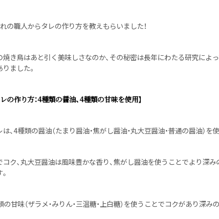
みれの職人からタレの作り方を教えもらいました！
の焼き鳥はあと引く美味しさなのか、その秘密は長年にわたる研究によっ
ありました。
レの作り方：4種類の醤油、4種類の甘味を使用】
は、4種類の醤油（たまり醤油・焦がし醤油・丸大豆醤油・普通の醤油）を使
でコク、丸大豆醤油は風味豊かな香り、焦がし醤油を使うことでより深み
す。
類の甘味（ザラメ・みりん・三温糖・上白糖）を使うことでコクがあり深み