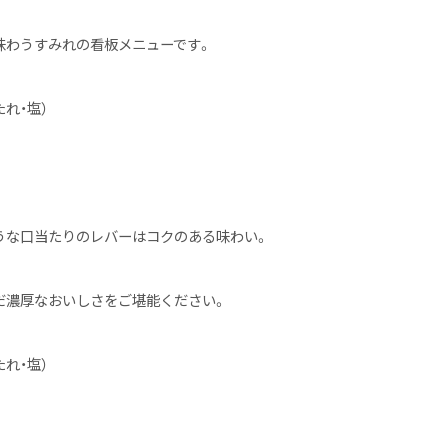
味わうすみれの看板メニューです。
たれ・塩）
うな口当たりのレバーはコクのある味わい。
だ濃厚な
おいしさをご堪能ください。
たれ・塩）