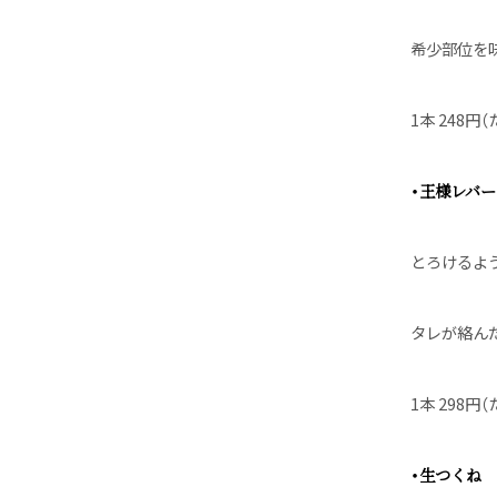
希少部位を
1本 248円（
・王様レバー
とろけるよ
タレが絡ん
1本 298円（
・生つくね