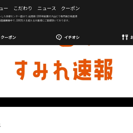
ュー
こだわり
ニュース
クーポン
ンした多摩センター店はで、総席数！2009年創業の大山どり専門焼き鳥居酒
6店舗展開中で、1000万人を超えるお客様にご愛顧頂いております。
クーポン
イチオシ
1