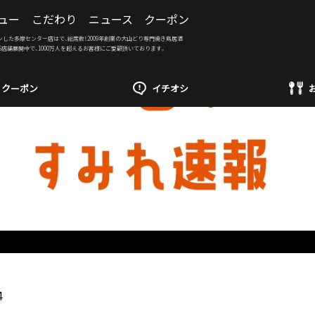
ュー
こだわり
ニュース
クーポン
ンした多摩センター店はで、総席数！2009年創業の大山どり専門焼き鳥居酒
6店舗展開中で、1000万人を超えるお客様にご愛顧頂いております。
クーポン
イチオシ
4