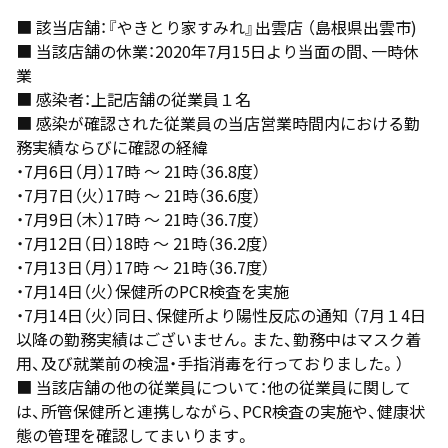
■ 該当店舗：『やきとり家すみれ』出雲店 （島根県出雲市)
■ 当該店舗の休業：2020年7月15日より当面の間、一時休
業
■ 感染者：上記店舗の従業員１名
■ 感染が確認された従業員の当店営業時間内における勤
務実績ならびに確認の経緯
・7月6日（月）17時 ～ 21時（36.8度）
・7月7日（火）17時 〜 21時（36.6度）
・7月9日（木）17時 〜 21時（36.7度）
・7月12日（日）18時 ～ 21時（36.2度）
・7月13日（月）17時 ～ 21時（36.7度）
・7月14日（火）保健所のPCR検査を実施
・7月14日（火）同日、保健所より陽性反応の通知 （7月１4日
以降の勤務実績はございません。また、勤務中はマスク着
用、及び就業前の検温・手指消毒を行っておりました。）
■ 当該店舗の他の従業員について：他の従業員に関して
は、所管保健所と連携しながら、PCR検査の実施や、健康状
態の管理を確認してまいります。