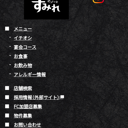
メニュー
イチオシ
宴会コース
お食事
お飲み物
アレルギー情報
店舗検索
採用情報（外部サイト）
FC加盟店募集
物件募集
お問い合わせ