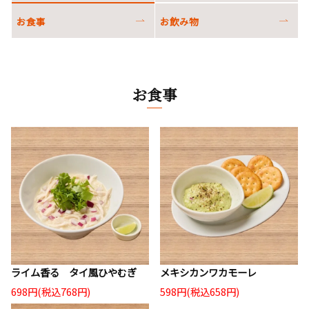
お食事
お飲み物
お食事
ライム香る タイ風ひやむぎ
メキシカンワカモーレ
698円(税込768円)
598円(税込658円)