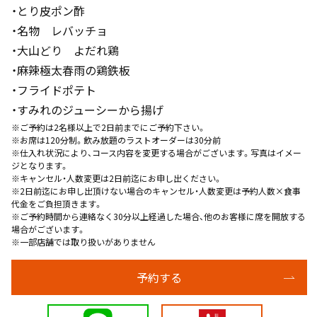
・とり皮ポン酢
・名物 レバッチョ
・大山どり よだれ鶏
・麻辣極太春雨の鶏鉄板
・フライドポテト
・すみれのジューシーから揚げ
※ご予約は2名様以上で2日前までにご予約下さい。
※お席は120分制。飲み放題のラストオーダーは30分前
※仕入れ状況により、コース内容を変更する場合がございます。写真はイメー
ジとなります。
※キャンセル・人数変更は2日前迄にお申し出ください。
※2日前迄にお申し出頂けない場合のキャンセル・人数変更は予約人数×食事
代金をご負担頂きます。
※ご予約時間から連絡なく30分以上経過した場合、他のお客様に席を開放する
場合がございます。
※一部店舗では取り扱いがありません
予約する