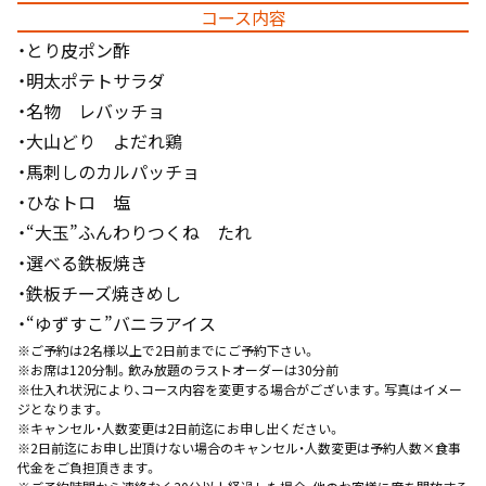
コース内容
・とり皮ポン酢
・明太ポテトサラダ
・名物 レバッチョ
・大山どり よだれ鶏
・馬刺しのカルパッチョ
・ひなトロ 塩
・“大玉”ふんわりつくね たれ
・選べる鉄板焼き
・鉄板チーズ焼きめし
・“ゆずすこ”バニラアイス
※ご予約は2名様以上で2日前までにご予約下さい。
※お席は120分制。飲み放題のラストオーダーは30分前
※仕入れ状況により、コース内容を変更する場合がございます。写真はイメー
ジとなります。
※キャンセル・人数変更は2日前迄にお申し出ください。
※2日前迄にお申し出頂けない場合のキャンセル・人数変更は予約人数×食事
代金をご負担頂きます。