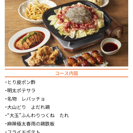
コース内容
・とり皮ポン酢
・明太ポテサラ
・名物 レバッチョ
・大山どり よだれ鶏
・“大玉”ふんわりつくね たれ
・麻辣極太春雨の鶏鉄板
・フライドポテト