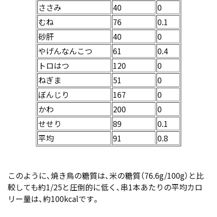
ささみ
40
0
むね
76
0.1
砂肝
40
0
やげんなんこつ
61
0.4
トロはつ
120
0
ねぎま
51
0
ぼんじり
167
0
かわ
200
0
せせり
89
0.1
平均
91
0.8
このように、焼き鳥の糖質は、米の糖質（76.6g/100g）と比
較しても約1/25と圧倒的に低く、串1本あたりの平均カロ
リー量は、約100kcalです。