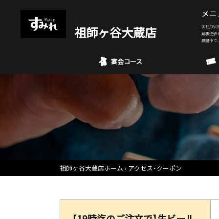
メニ
祖師ヶ谷大蔵店
2015/
蔵駅徒歩1
展開中で
宴会コース
祖師ヶ谷大蔵店ホーム
アクセス・クーポン
【19時迄のご注文で】生ビール