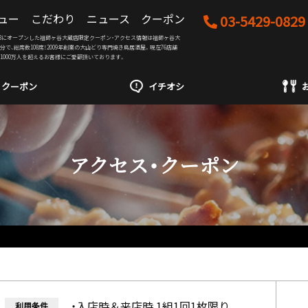
ュー
こだわり
ニュース
クーポン
03-5429-0829
05/28にオープンした祖師ヶ谷大蔵店限定クーポン・アクセス情報は祖師ヶ谷大
分で、総席数108席！2009年創業の大山どり専門焼き鳥居酒屋。現在76店舗
、1000万人を超えるお客様にご愛顧頂いております。
クーポン
イチオシ
アクセス・クーポン
・入店時＆来店時 1組1回1枚限り
利用条件