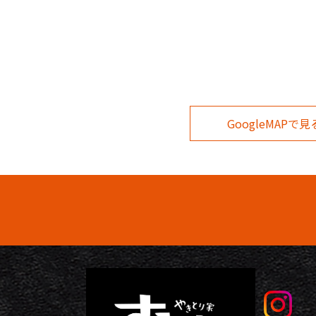
GoogleMAPで見