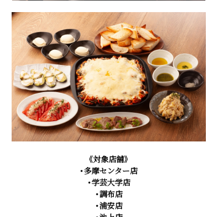
《対象店舗》
・多摩センター店
・学芸大学店
・調布店
・浦安店