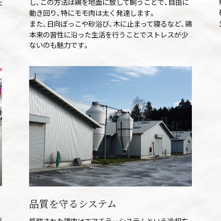
天
し、この方法は鶏を地面に放して飼うことで、自由に
動き回り、特にモモ肉は太く発達します。
また、日向ぼっこや砂浴び、木に止まって寝るなど、鶏
本来の習性に沿った生活を行うことでストレスが少
ないのも魅力です。
品質を守るシステム
態
処理された鶏肉はエアチラーシステムという冷却方