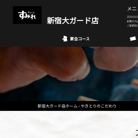
メニ
新宿大ガード店
2019/
創業の大
ご愛顧頂
宴会コース
新宿大ガード店ホーム
やきとりのこだわり