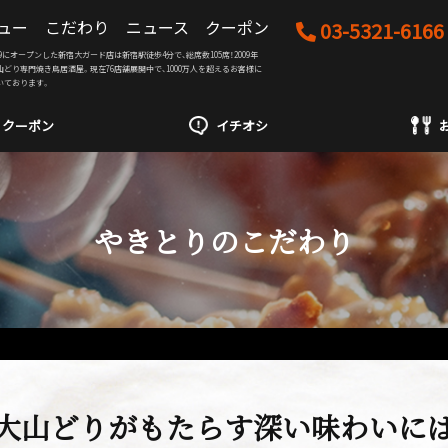
ュー
こだわり
ニュース
クーポン
03-5321-6166
04/19にオープンした新宿大ガード店は新宿駅徒歩4分で、総席数105席！2009年
山どり専門焼き鳥居酒屋。現在76店舗展開中で、1000万人を超えるお客様に
いております。
クーポン
イチオシ
やきとりのこだわり
大山どりがもたらす深い味わいに