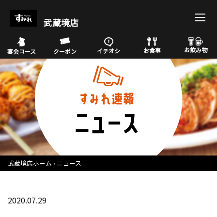
武蔵境店
お飲み物
お食事
イチオシ
宴会コース
クーポン
武蔵境店ホーム
ニュース
2020.07.29