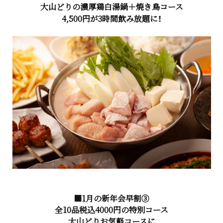
大山どりの濃厚鶏白湯鍋＋焼き鳥コース
4,500円が3時間飲み放題に！
■1月の新年会早割③
全10品税込4000円の特別コース
大山どりお気軽コースに