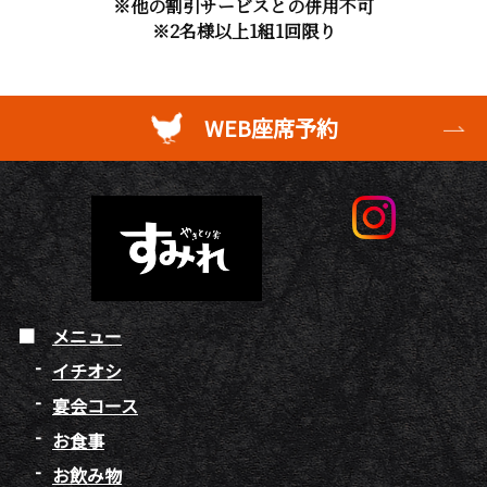
※他の割引サービスとの併用不可
※2名様以上1組1回限り
WEB座席予約
メニュー
イチオシ
宴会コース
お食事
お飲み物