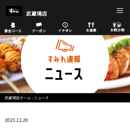
武蔵境店
お飲み物
お食事
イチオシ
宴会コース
クーポン
武蔵境店ホーム
ニュース
2023.12.20