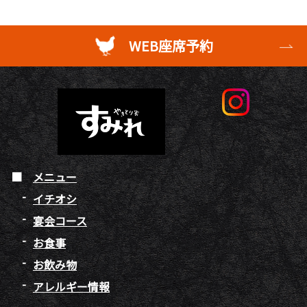
WEB座席予約
メニュー
イチオシ
宴会コース
お食事
お飲み物
アレルギー情報