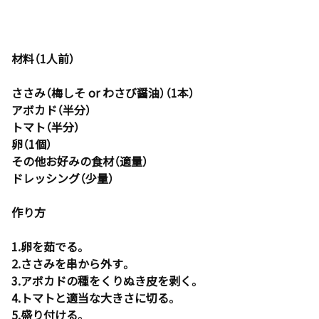
材料（1人前）
ささみ（梅しそ or わさび醤油）（1本）
アボカド（半分）
トマト（半分）
卵（1個）
その他お好みの食材（適量）
ドレッシング（少量）
作り方
1.卵を茹でる。
2.ささみを串から外す。
3.アボカドの種をくりぬき皮を剥く。
4.トマトと適当な大きさに切る。
5.盛り付ける。