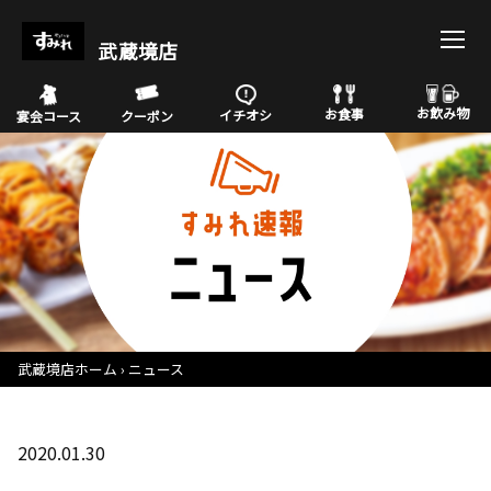
武蔵境店
お飲み物
お食事
イチオシ
宴会コース
クーポン
武蔵境店ホーム
ニュース
2020.01.30