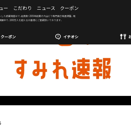
ュー
こだわり
ニュース
クーポン
ンした武蔵境店はで、総席数！2009年創業の大山どり専門焼き鳥居酒屋。現
展開中で、1000万人を超えるお客様にご愛顧頂いております。
クーポン
イチオシ
6