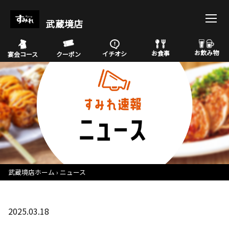
武蔵境店
お飲み物
お食事
イチオシ
宴会コース
クーポン
武蔵境店ホーム
ニュース
2025.03.18