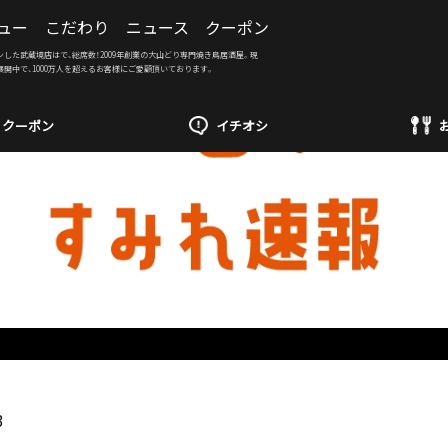
ュー
こだわり
ニュース
クーポン
ンした武蔵境店はで、総席数！2009年創業の大山どり専門焼き鳥居酒屋。現
展開中で、1000万人を超えるお客様にご愛顧頂いております。
クーポン
イチオシ
3