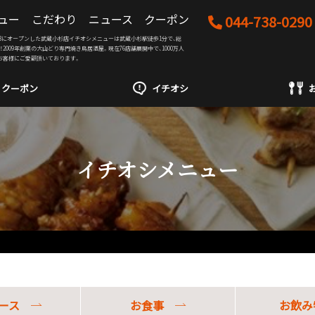
ュー
こだわり
ニュース
クーポン
044-738-0290
04/03にオープンした武蔵小杉店イチオシメニューは武蔵小杉駅徒歩1分で、総
席！2009年創業の大山どり専門焼き鳥居酒屋。現在76店舗展開中で、1000万人
お客様にご愛顧頂いております。
クーポン
イチオシ
イチオシメニュー
ース
お食事
お飲み