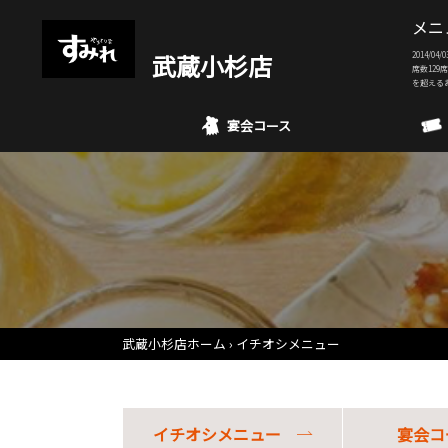
メニ
武蔵小杉店
2014/
席数129
を超える
宴会コース
武蔵小杉店ホーム
イチオシメニュー
イチオシメニュー
宴会コ