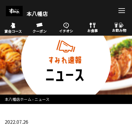
本八幡店
お飲み物
お食事
イチオシ
宴会コース
クーポン
本八幡店ホーム
ニュース
2022.07.26