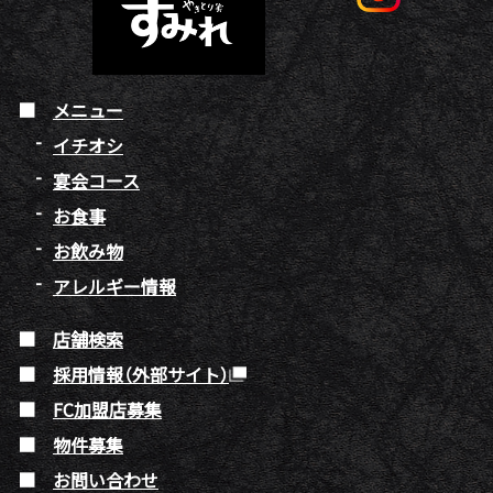
メニュー
イチオシ
宴会コース
お食事
お飲み物
アレルギー情報
店舗検索
採用情報（外部サイト）
FC加盟店募集
物件募集
お問い合わせ