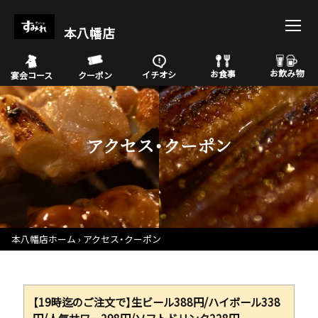
本八幡店
お飲み物
お食事
イチオシ
宴会コース
クーポン
アクセス・クーポン
本八幡店ホーム
アクセス・クーポン
【19時迄のご注文で】生ビール388円/ハイボール338
円/人気サワー298円/ソフトドリンク228円