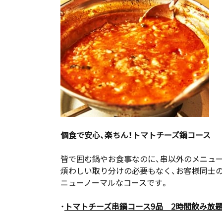
個食
で
安心
、楽ちん
！トマトチーズ鍋コース
皆で囲む鍋やお食事なのに、串以外のメニュ
煩わしい取り分けの必要もなく、お客様同士
ニューノーマルなコースです。
・
トマトチーズ串鍋
コース
9品 2時間飲み放