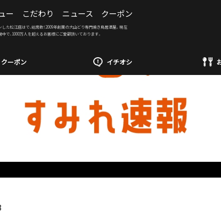
ュー
こだわり
ニュース
クーポン
ンした松江店はで、総席数！2009年創業の大山どり専門焼き鳥居酒屋。現在
開中で、1000万人を超えるお客様にご愛顧頂いております。
クーポン
イチオシ
3