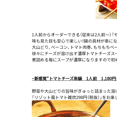
1人前からオーダーできる（従来は2人前～）
味も見た目も安心で楽しい！鍋の具材が串に
大山どり、ベーコン、トマト肉巻、もちもちベ
徐々にチーズが溶け出す濃厚トマトチーズス
煮詰める毎にスープが濃厚になりますので初
・新感覚“トマトチーズ串鍋 1人前
1
,180
円
野菜や大山どりの旨味がぎゅっと詰まった溶
「リゾット風トマト雑炊298円（税抜）」をお楽