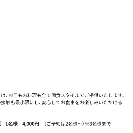
ーは、お皿もお料理も全て個食スタイルでご提供いたします。
の接触も最小限にし、安心してお食事をお楽しみいただける
題
1名様
4
,000
円
（ご予約は2名様～）※8名様まで