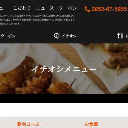
ュー
こだわり
ニュース
クーポン
0852-67-5855
02/28にオープンした松江店イチオシメニューは松江駅徒歩1分で、総席数63席！
創業の大山どり専門焼き鳥居酒屋。現在76店舗展開中で、1000万人を超えるお
愛顧頂いております。
クーポン
イチオシ
イチオシメニュー
宴会コース
お食事