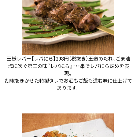
王様レバー【レバにら】298円（税抜き）王道のたれ、ごま油
塩に次ぐ第三の味『レバにら』・・・串でレバにら炒めを表
現。
胡椒をきかせた特製タレでお酒もご飯も進む味に仕上げて
あります。