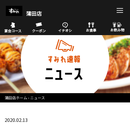
蒲田店
お飲み物
お食事
イチオシ
宴会コース
クーポン
蒲田店ホーム
ニュース
2020.02.13