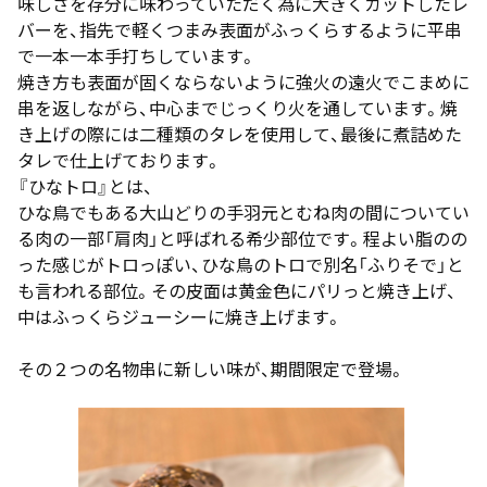
味しさを存分に味わっていただく為に大きくカットしたレ
バーを、指先で軽くつまみ表面がふっくらするように平串
で一本一本手打ちしています。
焼き方も表面が固くならないように強火の遠火でこまめに
串を返しながら、中心までじっくり火を通しています。焼
き上げの際には二種類のタレを使用して、最後に煮詰めた
タレで仕上げております。
『ひなトロ』とは、
ひな鳥でもある大山どりの手羽元とむね肉の間についてい
る肉の一部「肩肉」と呼ばれる希少部位です。程よい脂のの
った感じがトロっぽい、ひな鳥のトロで別名「ふりそで」と
も言われる部位。その皮面は黄金色にパリっと焼き上げ、
中はふっくらジューシーに焼き上げます。
その２つの名物串に新しい味が、期間限定で登場。