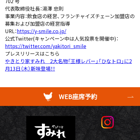
702 号
代表取締役社長：湯澤 忠則
事業内容：飲食店の経営、フランチャイズチェーン加盟店の
募集および加盟店の経営指導
URL：
https://y-smile.co.jp/
公式Twitter(キャンペーン中は人気投票を開催中)：
https://twitter.com/yakitori_smile
プレスリリースはこちら
やきとり家すみれ 2大名物「王様レバー」「ひなトロ」に2
月13日（木）新味登場！！
WEB座席予約