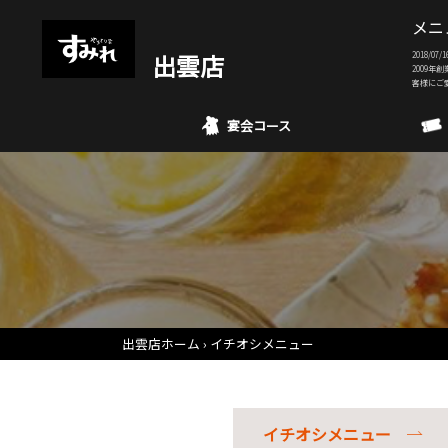
メニ
出雲店
2018/
2009年
客様にご
宴会コース
出雲店ホーム
イチオシメニュー
イチオシメニュー