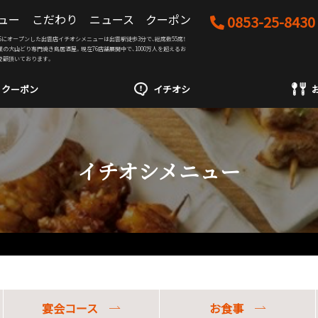
ュー
こだわり
ニュース
クーポン
0853-25-8430
07/16にオープンした出雲店イチオシメニューは出雲駅徒歩3分で、総席数55席！
創業の大山どり専門焼き鳥居酒屋。現在76店舗展開中で、1000万人を超えるお
愛顧頂いております。
クーポン
イチオシ
イチオシメニュー
宴会コース
お食事