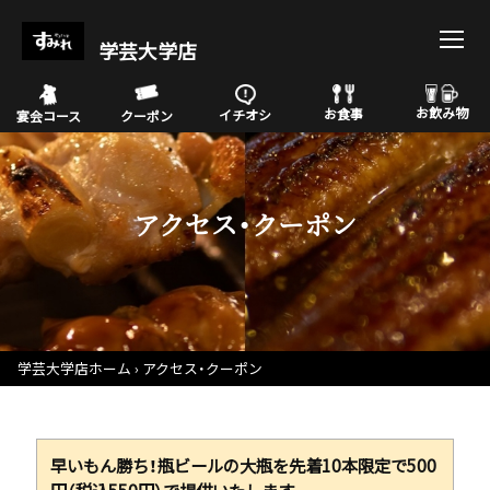
学芸大学店
お飲み物
お食事
イチオシ
宴会コース
クーポン
アクセス・クーポン
学芸大学店ホーム
アクセス・クーポン
早いもん勝ち！瓶ビールの大瓶を先着10本限定で500
円（税込550円）で提供いたします。