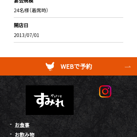
宴会規模
24名様（着席時）
開店日
2013/07/01
WEBで予約
お食事
お飲み物