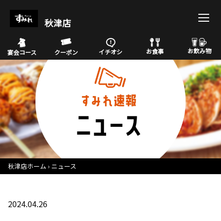
秋津店
お飲み物
お食事
イチオシ
宴会コース
クーポン
秋津店ホーム
ニュース
2024.04.26