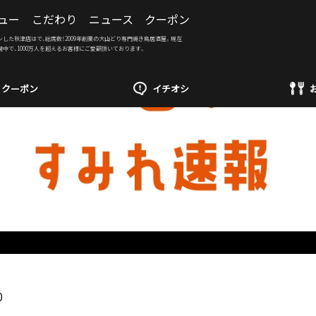
ュー
こだわり
ニュース
クーポン
ンした秋津店はで、総席数！2009年創業の大山どり専門焼き鳥居酒屋。現在
開中で、1000万人を超えるお客様にご愛顧頂いております。
クーポン
イチオシ
0