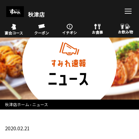
秋津店
お飲み物
お食事
イチオシ
宴会コース
クーポン
秋津店ホーム
ニュース
2020.02.21