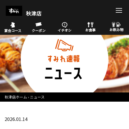
秋津店
お飲み物
お食事
イチオシ
宴会コース
クーポン
秋津店ホーム
ニュース
2026.01.14