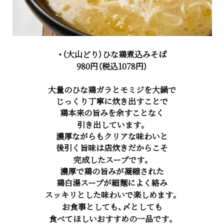
・（
大山どり）ひな鶏煮込みそば
980円（税込1078円）
大量のひな鶏ガラとモミジを大鍋で
じっくり丁寧に炊き出すことで
鶏本来の旨みを余すことなく
引き出しています。
濃厚ながらもクリアな味わいと
後引く旨味は店炊きだからこそ
完成したスープです。
濃厚で鶏の旨みが凝縮された
鶏白湯スープが細麺によく絡み
スッキリとした味わいで楽しめます。
お食事としても、〆としても
食べてほしいおすすめの一品です。