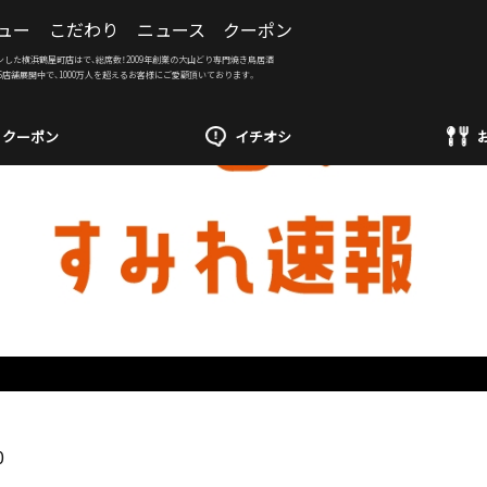
ュー
こだわり
ニュース
クーポン
ンした横浜鶴屋町店はで、総席数！2009年創業の大山どり専門焼き鳥居酒
6店舗展開中で、1000万人を超えるお客様にご愛顧頂いております。
クーポン
イチオシ
0