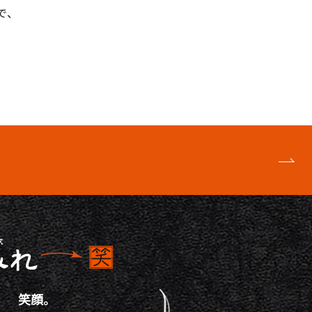
で、
笑顔。