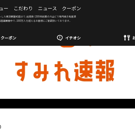
ュー
こだわり
ニュース
クーポン
ンした横浜鶴屋町店はで、総席数！2009年創業の大山どり専門焼き鳥居酒
6店舗展開中で、1000万人を超えるお客様にご愛顧頂いております。
クーポン
イチオシ
0