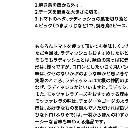
1.焼き鳥を串から外す。
2.チーズを適当な大きさに切る。
3.トマトのヘタ、ラディッシュの葉を切り落と
4.ピック（つまようじなど）で、焼き鳥2ピー
もちろんトマトを使って頂いても美味しくい
ただ今回は、ラディッシュもおすすめしたい
そもそもラディッシュとは、緑色の葉っぱに赤
形は、様々ですが、コロンとした小さく丸いも
味は、クセのないかぶのような味かと思いき
実際のところ、ラディッシュは大根の仲間の
なぜ、ラディッシュかといいますと、ラデッシ
また、モッツァレラチーズをおすすめする理由
モッツァレラの味は、チェダーやゴーダのよ
串は、お好きなものを選んでいただければ良い
ひなトロ（ふりそで）は、一羽からほんのわず
ーシーな旨味も味わえる逸品です。