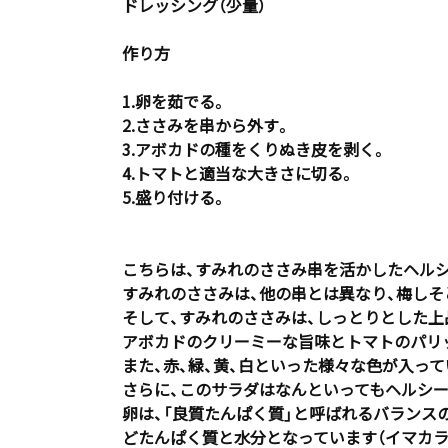
ドレッシング（少量）
作り方
1.卵を茹でる。
2.ささみを串から外す。
3.アボカドの種をくりぬき皮を剥く。
4.トマトと適当な大きさに切る。
5.盛り付ける。
こちらは、すみれのささみ串を活かしたヘル
すみれのささみは、他の串とは異なり、梅しそ
そして、すみれのささみは、しっとりとした上
アボカドのクリーミーな旨味とトマトのパリ
また、赤、緑、黄、白といった様々な色が入っ
さらに、このサラダはなんといってもヘルシー
卵は、「良質たんぱく質」と呼ばれるバランス
どたんぱく質と水分となっています（イマカラ，