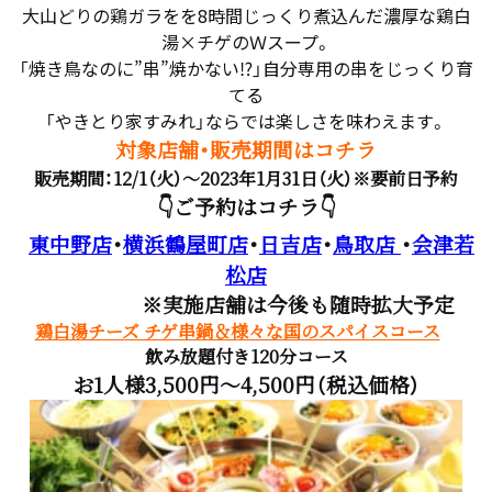
大山どりの鶏ガラをを8時間じっくり煮込んだ濃厚な鶏白
湯×チゲのＷスープ。
「焼き鳥なのに”串”焼かない⁉」自分専用の串をじっくり育
てる
「やきとり家すみれ」ならでは楽しさを味わえます。
対象店舗・販売期間はコチラ
販売期間：12/1（火）～2023年1月31日（火）※要前日予約
👇ご予約はコチラ👇
東中野店
・
横浜鶴屋町店
・
日吉店
・
鳥取店
・
会津若
松店
※実施店舗は今後も随時拡大予定
鶏白湯チーズ チゲ串鍋＆様々な国のスパイスコース
飲み放題付き120分コース
お1人様3,500円～4,500円（税込価格）