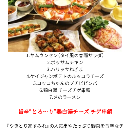
1.ヤムウンセン（タイ風の春雨サラダ）
2.ポッサムチキン
3.ハリッサねぎま
4.ケイジャンポテトのルッコラチーズ
5.コッコちゃんのプチビビンバ
6.鶏白湯 チーズチゲ串鍋
7.〆のラーメン
旨辛”とろ～り”鶏白湯チーズ チゲ串鍋
『やきとり家すみれ』の人気串やたっぷり野菜を旨辛なチ