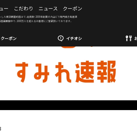
ュー
こだわり
ニュース
クーポン
ンした横浜鶴屋町店はで、総席数！2009年創業の大山どり専門焼き鳥居酒
6店舗展開中で、1000万人を超えるお客様にご愛顧頂いております。
クーポン
イチオシ
8