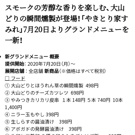
スモークの芳醇な香りを楽しむ、大山
どりの瞬間燻製が登場！「やきとり家す
みれ」7月20日よりグランドメニューを
一新！
新グランドメニュー 概要
提供開始
： 2020年7月20日（月）～
展開店舗
： 全店舗
新商品
（※価格はすべて税別）
□ フード
① 大山どりとほうれん草の瞬間燻製 498円
② 大山どりのチーズカツレツ 698円
③ やみつきカリカリ皮串 １本 148円 ５本 740円 10本
1,400円
④ ニラー玉もやし 398円
⑤ 生しらすの醤油漬け 398円
⑥ アボガドの発酵醤油漬け 398円