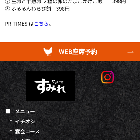
⑦ 生卵と半熟卵 ２種の卵のたまごかけご飯 398円
⑧ ぷるるんわらび餅 398円
PR TIMES は
こちら
。
WEB座席予約
メニュー
イチオシ
宴会コース