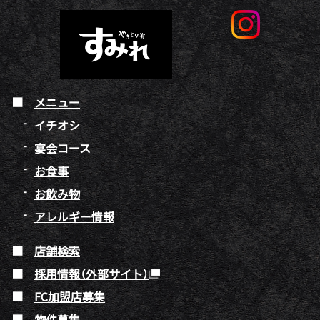
メニュー
イチオシ
宴会コース
お食事
お飲み物
アレルギー情報
店舗検索
採用情報（外部サイト）
FC加盟店募集
物件募集