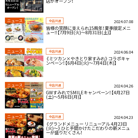
店がオープン！
ニュース
全店共通
2024.07.08
皆様の笑顔に支えられ15周年！夏季限定メニ
ュー‼【7月9日(火)～8月31日(土)】
ニュース
全店共通
2024.06.04
《ミツカン×やきとり家すみれ》コラボキャ
ンペーン！【6月4日(火)～7月4日(木)】
ニュース
全店共通
2024.04.26
GWすみれでSMILEキャンペーン！【4月27日
(土)～5月6日(月)】
ニュース
全店共通
2024.04.23
《グランドメニュー リニューアル 4月23日
(火)～》ひと手間かけたこだわりの新メニュ
ーが盛りだくさん！