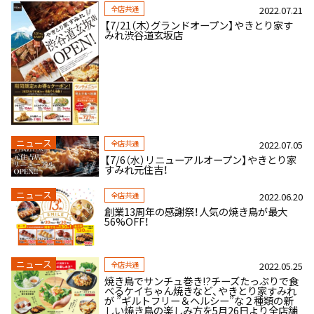
全店共通
2022.07.21
【7/21（木）グランドオープン】やきとり家す
みれ渋谷道玄坂店
ニュース
全店共通
2022.07.05
【7/6（水）リニューアルオープン】やきとり家
すみれ元住吉！
ニュース
全店共通
2022.06.20
創業13周年の感謝祭！人気の焼き鳥が最大
56%OFF！
ニュース
全店共通
2022.05.25
焼き鳥でサンチュ巻き!?チーズたっぷりで食
べるケイちゃん焼きなど、やきとり家すみれ
が ”ギルトフリー＆ヘルシー”な２種類の新
しい焼き鳥の楽しみ方を5月26日より全店舗