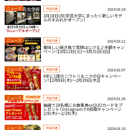
ニュース
全店共通
2024.03.18
3月18日(月)学芸大学にまったく新しいモデ
ルのすみれがオープン！
ニュース
全店共通
2024.03.12
美味しい焼き鳥で笑顔はじける♪半額キャン
ペーン！【3月12日(火)～3月31日(日)】
ニュース
全店共通
2024.02.07
4年に1度のニワトリ＆ニクの日キャンペー
ン！【2月8日(木)～2月29日(木)】
ニュース
全店共通
2024.01.26
抽選で29名様にお食事券orQUOカードをプ
レゼント！Instagramで#投稿キャンペーン
2/8(木)～2/29(木)
ニュース
全店共通
2024.01.10