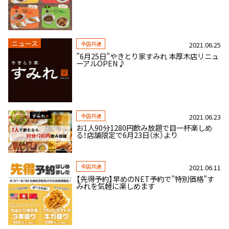
ニュース
全店共通
2021.06.25
”6月25日”やきとり家すみれ 本厚木店リニュ
ーアルOPEN♪
全店共通
2021.06.23
お1人90分1280円飲み放題で目一杯楽しめ
る！店舗限定で6月23日（水）より
全店共通
2021.06.11
【先得予約】早めのNET予約で”特別価格”す
みれを気軽に楽しめます