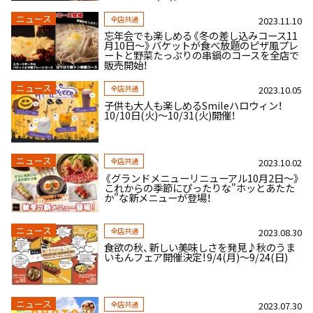
ニュース
全店共通
2023.11.10
忘年会でも楽しめる《冬の差し込みコース11
月10日～》バケットが食べ放題のピザ風プレ
ートと野菜たっぷりの串鍋のコースを全店で
販売開始！
ニュース
全店共通
2023.10.05
子供も大人も楽しめるSmileハロウィン！
10/10日(火)～10/31(火)開催！
ニュース
全店共通
2023.10.02
《グランドメニューリニューアル10月2日～》
これからの季節にぴったりな"ホッとあたた
か"な新メニューが登場！
ニュース
全店共通
2023.08.30
食欲の秋、新しい美味しさを発見♪秋のうま
いもんフェア開催決定！9/4(月)～9/24(日)
ニュース
全店共通
2023.07.30