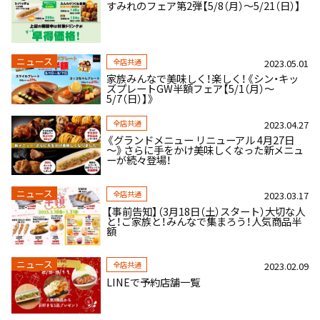
すみれのフェア第2弾【5/8（月）～5/21（日）】
ニュース
全店共通
2023.05.01
家族みんなで美味しく！楽しく！《シン・キッ
ズプレートGW半額フェア【5/1（月）～
5/7（日）】》
全店共通
2023.04.27
《グランドメニュー リニューアル 4月27日
～》さらに手をかけ美味しくなった新メニュ
ーが続々登場！
ニュース
全店共通
2023.03.17
【事前告知】（3月18日（土）スタート）大切な人
と！ご家族と！みんなで集まろう！人気商品半
額
ニュース
全店共通
2023.02.09
LINEで予約店舗一覧