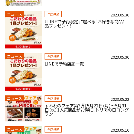
ニュース
全店共通
2023.05.30
『LINEで予約限定』”選べる”お好きな商品1
品プレゼント！
ニュース
全店共通
2023.05.30
LINEで予約店舗一覧
ニュース
全店共通
2023.05.22
すみれのフェア第3弾【5月22日（月）～5月31
日（水）】人気商品がお得に！トリ肉の日ロング
ラン
ニュース
全店共通
2023.05.10