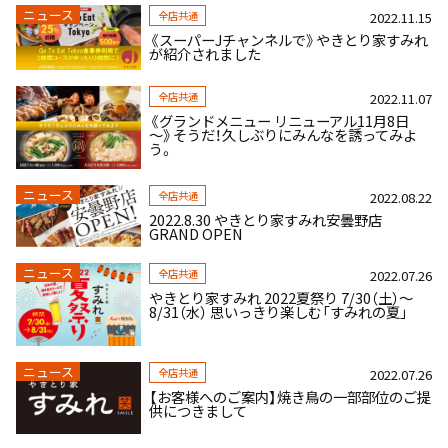
ニュース
全店共通
2022.11.15
《スーパーJチャンネルで》やきとり家すみれ
が紹介されました
全店共通
2022.11.07
《グランドメニュー リニューアル11月8日
～》そうだ！久しぶりにみんなを誘ってみよ
う。
ニュース
全店共通
2022.08.22
2022.8.30 やきとり家すみれ安曇野店
GRAND OPEN
ニュース
全店共通
2022.07.26
やきとり家すみれ 2022夏祭り 7/30（土）～
8/31（水） 思いっきり楽しむ「すみれの夏」
ニュース
全店共通
2022.07.26
【お客様へのご案内】焼き鳥の一部部位のご提
供につきまして