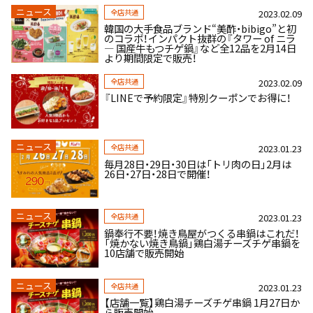
ニュース
全店共通
2023.02.09
韓国の大手食品ブランド“美酢・bibigo”と初
のコラボ！インパクト抜群の『タワー of ニラ
― 国産牛もつチゲ鍋』など全12品を2月14日
より期間限定で販売！
全店共通
2023.02.09
『LINEで予約限定』特別クーポンでお得に！
ニュース
全店共通
2023.01.23
毎月28日・29日・30日は「トリ肉の日」2月は
26日・27日・28日で開催！
ニュース
全店共通
2023.01.23
鍋奉行不要！焼き鳥屋がつくる串鍋はこれだ！
「焼かない焼き鳥鍋」鶏白湯チーズチゲ串鍋を
10店舗で販売開始
ニュース
全店共通
2023.01.23
【店舗一覧】鶏白湯チーズチゲ串鍋 1月27日か
ら販売開始