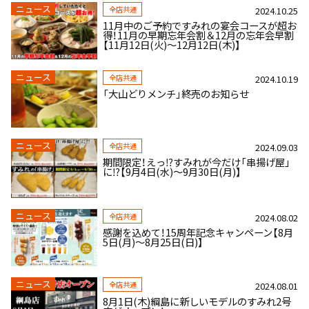
ニュース
全店共通
2024.10.25
11月中のご予約ですみれの宴会コースが超お
得！11月の早期忘年会割＆12月の忘年会早割
【11月12日(火)～12月12日(木)】
ニュース
全店共通
2024.10.19
「大山どりメンチ」終売のお知らせ
ニュース
全店共通
2024.09.03
期間限定！えっ⁉すみれが今だけ「串揚げ屋」
に⁉【9月4日(水)～9月30日(月)】
ニュース
全店共通
2024.08.02
感謝を込めて！15周年記念キャンペーン【8月
5日(月)～8月25日(日)】
ニュース
全店共通
2024.08.01
8月1日(木)綱島に新しいモデルのすみれ2号