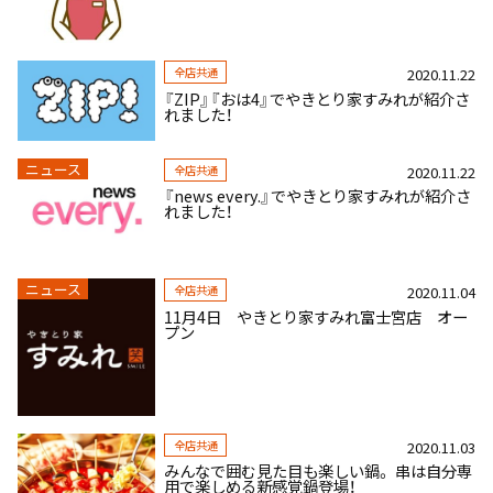
全店共通
2020.11.22
『ZIP』『おは4』でやきとり家すみれが紹介さ
れました！
ニュース
全店共通
2020.11.22
『news every.』でやきとり家すみれが紹介さ
れました！
ニュース
全店共通
2020.11.04
11月4日 やきとり家すみれ富士宮店 オー
プン
全店共通
2020.11.03
みんなで囲む見た目も楽しい鍋。 串は自分専
用で楽しめる新感覚鍋登場！