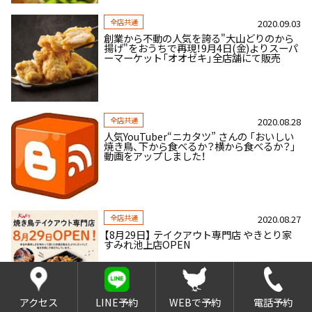
全店共通
2020.09.03
創業から不動の人気を誇る"大山どりのから
揚げ"をおうちで再現！9月4日(金)よりスーパ
ーマーケット「オオゼキ」全店舗にて販売
全店共通
2020.08.28
人気YouTuber“ニカタツ” さんの 「おいしい
焼き鳥、下から食べるか？横から食べるか？」
動画をアップしました！
全店共通
2020.08.27
【8月29日】 テイクアウト専門店 やきとり家
すみれ池上店OPEN
アクセス
LINE予約
WEBで予約
電話予約