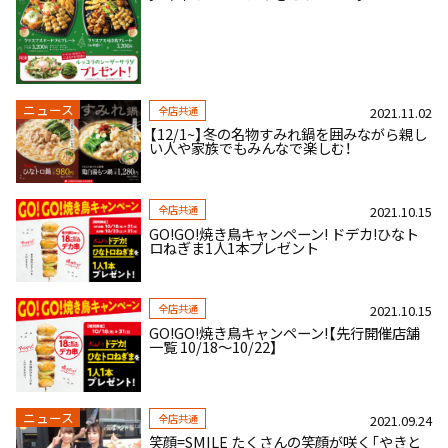
ニュース
全店共通
2021.11.02
【12/1~】冬の名物すみれ鍋を囲みながら親し
い人や家族でもみんなで楽しむ！
全店共通
2021.10.15
GO!GO!焼き鳥キャンペーン! ドデカ!ひなト
ロねぎま1人1本プレゼント
全店共通
2021.10.15
GO!GO!焼き鳥キャンペーン!【先行開催店舗
一覧 10/18～10/22】
ニュース
全店共通
2021.09.24
笑顔=SMILE たくさんの笑顔が咲く「やきと