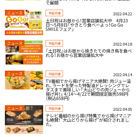
で展開
ニュース
全店共通
2022.04.22
土日祝はお昼から！営業店舗拡大中 4月23
日～5月8日「やきとり食べーよっ！Go Go
SMILEフェア」
ニュース
全店共通
2022.04.18
「土日祝」はお昼から焼きたての焼き鳥を食べ
れる！お昼から営業店舗拡大中
ニュース
全店共通
2022.04.14
TV番組でから揚げマニア⼤絶賛！ 肉ジュー溢
れ、ラードを使った特製油ドレッシングでレ
タスまで美味しい 「大山どりの肉ジューから
揚げ丼！」 4/14～4/22で期間限定販売598円
（税込658円）
ニュース
全店共通
2022.04.05
テレビ番組のから揚げ特集でから揚げマニア
も絶賛！”大山どりから揚げ”が紹介されまし
た。