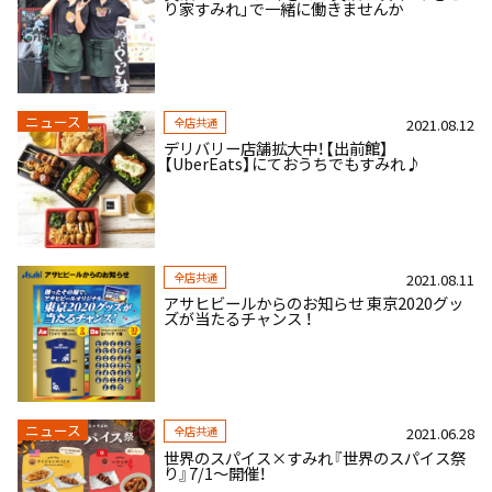
り家すみれ」で一緒に働きませんか
ニュース
全店共通
2021.08.12
デリバリー店舗拡大中！【出前館】
【UberEats】にておうちでもすみれ♪
全店共通
2021.08.11
アサヒビールからのお知らせ 東京2020グッ
ズが当たるチャンス ！
ニュース
全店共通
2021.06.28
世界のスパイス×すみれ『世界のスパイス祭
り』7/1～開催！