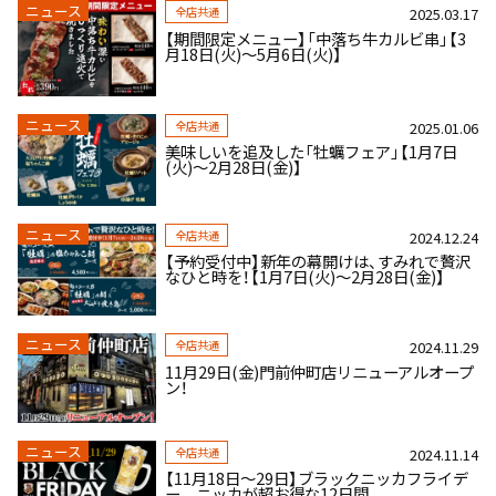
ニュース
全店共通
2025.03.17
【期間限定メニュー】「中落ち牛カルビ串」【3
月18日(火)～5月6日(火)】
ニュース
全店共通
2025.01.06
美味しいを追及した「牡蠣フェア」【1月7日
(火)～2月28日(金)】
ニュース
全店共通
2024.12.24
【予約受付中】新年の幕開けは、すみれで贅沢
なひと時を！【1月7日(火)～2月28日(金)】
ニュース
全店共通
2024.11.29
11月29日(金)門前仲町店リニューアルオープ
ン！
ニュース
全店共通
2024.11.14
【11月18日～29日】ブラックニッカフライデ
ー ニッカが超お得な12日間