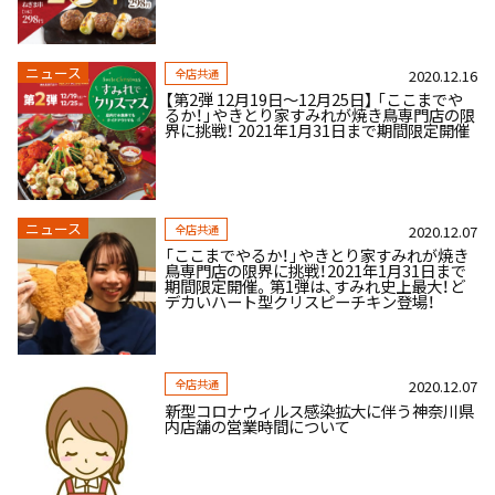
ニュース
全店共通
2020.12.16
【第2弾 12月19日～12月25日】 「ここまでや
るか！」やきとり家すみれが焼き鳥専門店の限
界に挑戦！ 2021年1月31日まで期間限定開催
ニュース
全店共通
2020.12.07
「ここまでやるか！」やきとり家すみれが焼き
鳥専門店の限界に挑戦！2021年1月31日まで
期間限定開催。第1弾は、すみれ史上最大！ど
デカいハート型クリスピーチキン登場！
全店共通
2020.12.07
新型コロナウィルス感染拡大に伴う神奈川県
内店舗の営業時間について