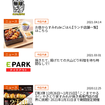
ニュース
全店共通
2021.04.14
お昼からすみれdeごはん【ランチ店舗一覧】
はこちら
ニュース
全店共通
2021.03.01
焼きたて、揚げたての大山どり料理を待ち時
間なしで！
ニュース
全店共通
2020.12.25
【第3弾 12月26日～1月15日】「ここまでやる
か！」 やきとり家すみれが焼き鳥専門店の限
界に挑戦！ 2021年1月31日まで期間限定開催