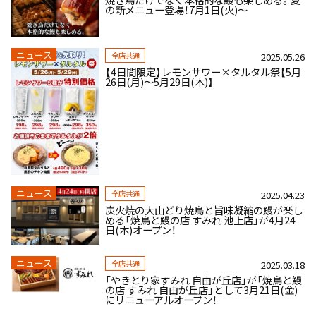
の新メニュー登場！7月1日(火)～
ニュース
全店共通
2025.05.26
【4日間限定】レモンサワー×タルタル祭【5月
26日(月)～5月29日(木)】
ニュース
全店共通
2025.04.23
炭火焼の大山どり焼鳥と旨味凝縮の鰻が楽し
める「焼鳥と鰻の店 すみれ 池上店」が4月24
日(木)オープン！
ニュース
全店共通
2025.03.18
「やきとり家すみれ 自由が丘店」が「焼鳥と鰻
の店 すみれ 自由が丘店」として3月21日(金)
にリニューアルオープン！