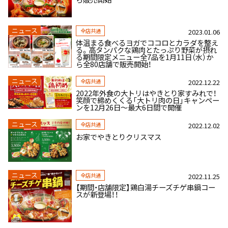
ニュース
全店共通
2023.01.06
体温まる食べるヨガでココロとカラダを整え
る。高タンパクな鶏肉とたっぷり野菜が摂れ
る期間限定メニュー全7品を1月11日（水）か
ら全80店舗で販売開始！
ニュース
全店共通
2022.12.22
2022年外食の大トリはやきとり家すみれで！
笑顔で締めくくる「大トリ肉の日」キャンペー
ンを12月26日～最大6日間で開催
ニュース
全店共通
2022.12.02
お家でやきとりクリスマス
ニュース
全店共通
2022.11.25
【期間・店舗限定】鶏白湯チーズチゲ串鍋コー
スが新登場！！