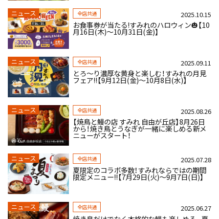
ニュース
全店共通
2025.10.15
お食事券が当たる!すみれのハロウィン🎃【10
月16日(木)～10月31日(金)】
ニュース
全店共通
2025.09.11
とろ～り濃厚な黄身と楽しむ！すみれの月見
フェア!!【9月12日(金)～10月8日(水)】
ニュース
全店共通
2025.08.26
【焼鳥と鰻の店 すみれ 自由が丘店】8月26日
から！焼き鳥とうなぎが一緒に楽しめる新メ
ニューがスタート！
ニュース
全店共通
2025.07.28
夏限定のコラボ多数！すみれならではの期間
限定メニュー!!【7月29日(火)～9月7日(日)】
ニュース
全店共通
2025.06.27
焼き鳥だけでなく本格的な鰻も楽しめる。夏