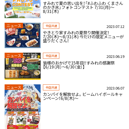
すみれで夏の思い出を！「#ふわふわ くまさん
のかき氷」フォトコンテスト 7/31(月)～
8/31(木)
ニュース
全店共通
2023.07.12
やきとり家すみれの夏祭り開催決定！
7/20(木)～8/31(木) 今だけの限定メニューが
盛りだくさん！
ニュース
全店共通
2023.06.19
皆様のおかげで15年目‼すみれの感謝祭
【6/19（月）～6/30（金）】
ニュース
全店共通
2023.06.07
カンパイを解放せよ。ビームハイボールキャ
ンペーン！6/8(木)～