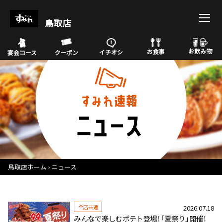
鳥取店
お飲み物
お食事
イチオシ
宴会コース
クーポン
鳥取店ホーム
ニュース
全店共通
2026.07.18
みんなで楽しむポテト登場！「夏祭り」開催！