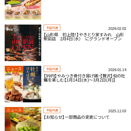
全店共通
2026.02.02
【山形県 初上陸！】やきとり家すみれ 山形
駅前店 2月4日（水） にグランドオープン
ニュース
全店共通
2026.01.14
【99円】やみつき骨付き揚げ鶏・【贅沢】旬の牡
蠣を楽しむ【1月14日(水)～3月2日(月)】
ニュース
全店共通
2025.12.03
【お知らせ】一部商品の変更について