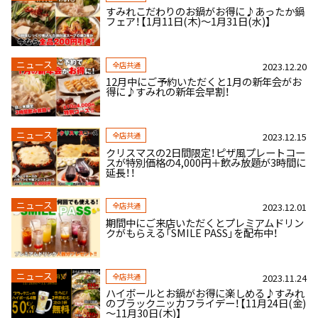
すみれこだわりのお鍋がお得に♪あったか鍋
フェア！【1月11日(木)～1月31日(水)】
ニュース
全店共通
2023.12.20
12月中にご予約いただくと1月の新年会がお
得に♪すみれの新年会早割！
ニュース
全店共通
2023.12.15
クリスマスの2日間限定！ピザ風プレートコー
スが特別価格の4,000円＋飲み放題が3時間に
延長！！
ニュース
全店共通
2023.12.01
期間中にご来店いただくとプレミアムドリン
クがもらえる「SMILE PASS」を配布中！
ニュース
全店共通
2023.11.24
ハイボールとお鍋がお得に楽しめる♪すみれ
のブラックニッカフライデー！【11月24日(金)
～11月30日(木)】