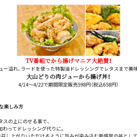
TV番組でから揚げマニア⼤絶賛！
ュー溢れ、ラードを使った特製油ドレッシングでレタスまで美
大山どりの肉ジューから揚げ丼！
4/14～4/22で期間限定販売598円（税込658円）
な楽しみ方
タスの上にのせる事で、
加わってドレッシング代りに。
お召し上がりいただけるように旨みが染み込む新感覚の丼とし