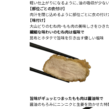
軽い仕上がりになるように、油の吸収が少な
【部位ごとの衣付け】
肉汁を閉じ込めるように部位ごとに衣の付け
【味付け】
大山どりのむね肉・もも肉の美味しさをひき
繊細な味わいのむね肉は塩味で
昆布とホタテで旨味を引き出す優しい塩味
旨味がギュッとつまったもも肉は醤油味で
醤油のもろみにニンニクと生姜を効かせた特