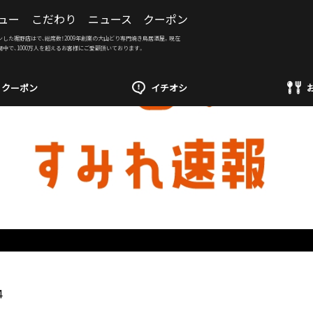
ュー
こだわり
ニュース
クーポン
ンした裾野店はで、総席数！2009年創業の大山どり専門焼き鳥居酒屋。現在
開中で、1000万人を超えるお客様にご愛顧頂いております。
クーポン
イチオシ
4