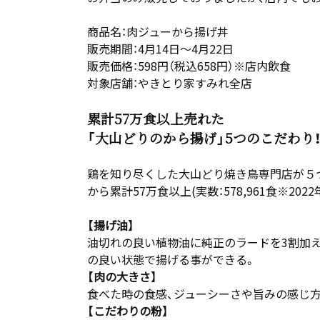
商品名：肉ジューから揚げ丼
販売期間：4月14日～4月22日
販売価格：598円（税込658円）※店内飲食
対象店舗：やきとり家すみれ全店
累計57万食以上売れた
「大山どりのから揚げ」5つのこだわり
鶏を知り尽くした大山どり焼き鳥専門店が５つ
から累計57万食以上(実数：578,961食※
【揚げ油】
油切れの良い植物油に純正のラードを3割加
の良い状態で揚げる事ができる。
【肉の大きさ】
食べた時の食感、ジューシーさや旨みの感じ
【こだわりの粉】