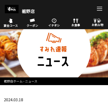
裾野店
お飲み物
お食事
イチオシ
宴会コース
クーポン
裾野店ホーム
ニュース
2024.03.18