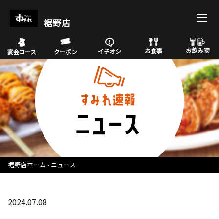
裾野店
お飲み物
お食事
イチオシ
宴会コース
クーポン
裾野店ホーム
ニュース
2024.07.08