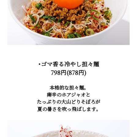
・ゴマ香る冷やし担々麺
798円(878円)
本格的な担々麺。
痺辛のホアジャオと
たっぷりの大山どりそぼろが
夏の暑さを吹っ飛ばします。