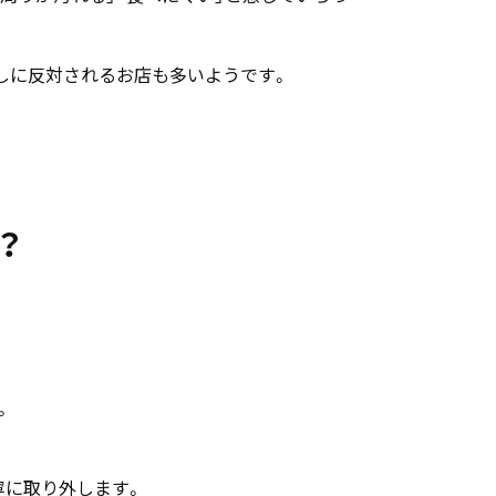
外しに反対されるお店も多いようです。
？
。
寧に取り外します。