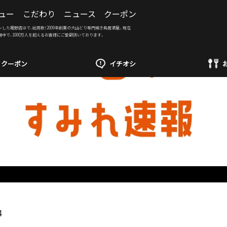
ュー
こだわり
ニュース
クーポン
ンした裾野店はで、総席数！2009年創業の大山どり専門焼き鳥居酒屋。現在
開中で、1000万人を超えるお客様にご愛顧頂いております。
クーポン
イチオシ
4