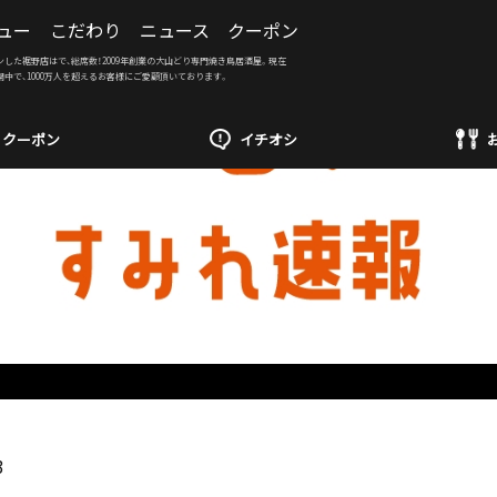
ュー
こだわり
ニュース
クーポン
ンした裾野店はで、総席数！2009年創業の大山どり専門焼き鳥居酒屋。現在
開中で、1000万人を超えるお客様にご愛顧頂いております。
クーポン
イチオシ
3