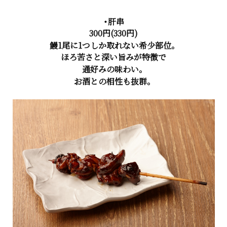
・肝串
300円(330円)
鰻1尾に1つしか取れない希少部位。
ほろ苦さと深い旨みが特徴で
通好みの味わい。
お酒との相性も抜群。