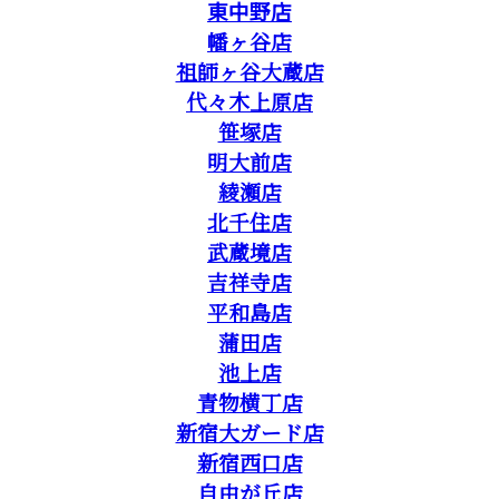
東中野店
幡ヶ谷店
祖師ヶ谷大蔵店
代々木上原店
笹塚店
明大前店
綾瀬店
北千住店
武蔵境店
吉祥寺店
平和島店
蒲田店
池上店
青物横丁店
新宿大ガード店
新宿西口店
自由が丘店