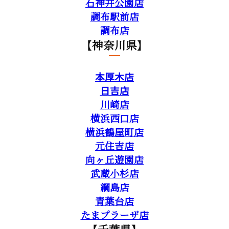
石神井公園店
調布駅前店
調布店
【神奈川県】
本厚木店
日吉店
川崎店
横浜西口店
横浜鶴屋町店
元住吉店
向ヶ丘遊園店
武蔵小杉店
綱島店
青葉台店
たまプラーザ店