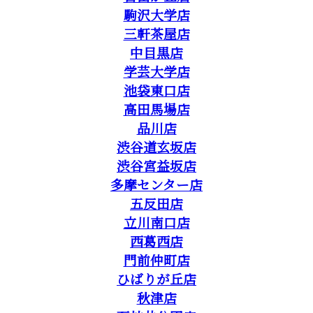
駒沢大学店
三軒茶屋店
中目黒店
学芸大学店
池袋東口店
高田馬場店
品川店
渋谷道玄坂店
渋谷宮益坂店
多摩センター店
五反田店
立川南口店
西葛西店
門前仲町店
ひばりが丘店
秋津店